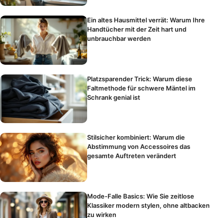
Ein altes Hausmittel verrät: Warum Ihre
Handtücher mit der Zeit hart und
unbrauchbar werden
Platzsparender Trick: Warum diese
Faltmethode für schwere Mäntel im
Schrank genial ist
Stilsicher kombiniert: Warum die
Abstimmung von Accessoires das
gesamte Auftreten verändert
Mode-Falle Basics: Wie Sie zeitlose
Klassiker modern stylen, ohne altbacken
zu wirken